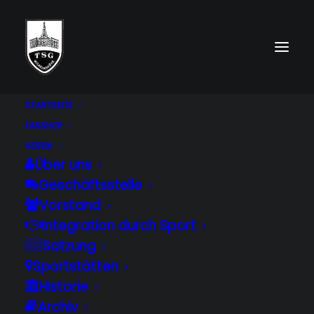
STARTSEITE
Spielbericht Handball Minis
FANSHOP
VEREIN
Home
Spielbericht Handball Minis
Über uns
Geschäftsstelle
Vorstand
Integration durch Sport
Satzung
Handball
Sportstätten
Historie
Minis (Jahrgang 2012
Archiv