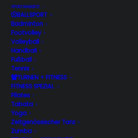
und jünger)
SPORTANGEBOT
BALLSPORT
Badminton
Footvolley
Hier erscheinen in Kürze
Volleyball
die Spielberichte und
Handball
Fußball
weitere Informationen zur
Tennis
Mannschaft.
TURNEN + FITNESS
FITNESS SPEZIAL
Pilates
Rechtliches
Tabata
Yoga
Impressum
Zeitgenössischer Tanz
Zumba
Datenschutz