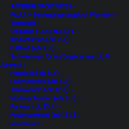
WEITERE SPORTARTEN
Variation des Grundschrittes erlaubt
PAULA – Bewegungsangebot Wandern
flüssigeres, eleganteres Tanzen der
Wandern
bereits erlernten und (natürlich) neuen
KINDER + JUGENDLICHE
Figuren dieses Kurses.
Kinderturnen (ab 2 J.)
Fußball (ab 4 J.)
Wir freuen uns auf euch.
Schwimmen für AnfängerInnen (ab 5
Petra und Thomas
Jahren)
Handball (ab 6 J.)
Neuer Kurs: NN
Leichtathletik (ab 6 J.)
Dauer: 6 Termine
Taekwondo (ab 12 J.)
Hip Hop Tanzen (ab 9 J.)
Einsteiger: 16.45 Uhr
Parkour (ab 13 J.)
Fortgeschrittene: 15.00 Uhr
Powerworkout (ab 13 J.)
MITGLIEDSCHAFT
Kosten: 45 Euro pro Teilnehmer*in