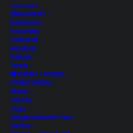
SPORTANGEBOT
BALLSPORT
Badminton
Footvolley
Volleyball
Handball
Fußball
Tennis
TURNEN + FITNESS
Tanzen
FITNESS SPEZIAL
Home
Sportangebot
Tanzen
Pilates
Tabata
Yoga
Zeitgenössischer Tanz
Über uns
Zumba