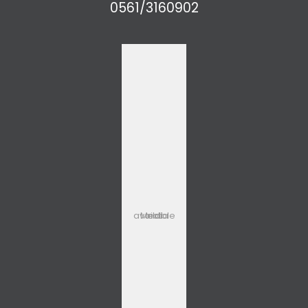
0561/3160902
Media not available