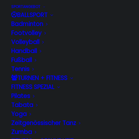
SPORTANGEBOT
BALLSPORT
Informationen
Badminton
Footvolley
Kontakt
Volleyball
Mitgliedschaft
Handball
Fußball
Konzept & Design | Sportmedia
Tennis
Solutions
TURNEN + FITNESS
FITNESS SPEZIAL
Pilates
Tabata
Yoga
© 2026 TSG Wilhelmshöhe 1883 e.V.. All rights reserved
Zeitgenössischer Tanz
Zumba