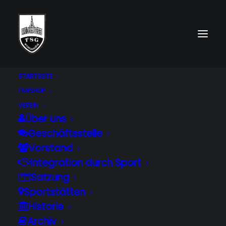
STARTSEITE
Spenden
FANSHOP
VEREIN
Home
Verein
Spenden
Über uns
Geschäftsstelle
Vorstand
Integration durch Sport
Rechtliches
Satzung
Sportstätten
Impressum
Historie
Datenschutz
Archiv