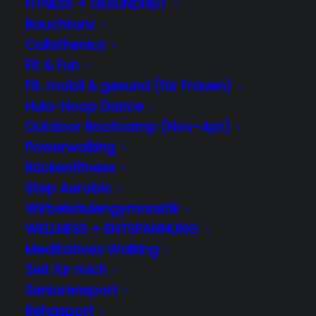
FITNESS + GESUNDHEIT
Bauchtanz
Calisthenics
Fit & Fun
Fit. mobil & gesund (für Frauen)
Hula-Hoop Dance
Outdoor Bootcamp (Nov-Apr)
Powerwalking
Rückenfitness
Step Aerobic
Wirbelsäulengymnastik
WELLNESS + ENTSPANNUNG
Meditatives Walking
Die Wilhelmshöher Seniorenabteilung
Zeit für mich
Fußball durfte passend zur
Seniorensport
Sommerpause eine Spende der
Rehasport
Kasseler Sparkasse in Empfang