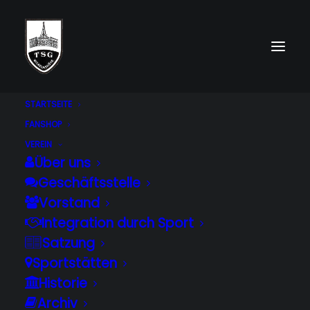
STARTSEITE
FANSHOP
VEREIN
Über uns
Geschäftsstelle
Spende für Fußball-
Vorstand
Integration durch Sport
Abteilung
Satzung
Sportstätten
FUSSBALL
RENÉ WINTER
21. JUNI 2022
|
IN
|
BY
Historie
Archiv