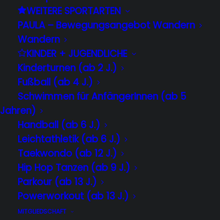
WEITERE SPORTARTEN
nehmen.
Wir freuen uns die Kasseler
PAULA – Bewegungsangebot Wandern
Sparkasse als neuen Sponsor der TSG
Wandern
für die kommende Saison begrüßen zu
KINDER + JUGENDLICHE
dürfen und bedanken uns für die
Kinderturnen (ab 2 J.)
Spende.
Fußball (ab 4 J.)
Von links: Jürgen Mück (Kasseler
Schwimmen für AnfängerInnen (ab 5
Sparkasse), Hüsein Üstün, Rebecca
Jahren)
Rode, Markus Rahman und Marcel König
Handball (ab 6 J.)
(Kasseler Sparkasse)
Leichtathletik (ab 6 J.)
#tsgwilhelmshöhe
Taekwondo (ab 12 J.)
#sponsoring
#teamherkules
#allezTSG
Hip Hop Tanzen (ab 9 J.)
#kasselersparkasse
Parkour (ab 13 J.)
Powerworkout (ab 13 J.)
MITGLIEDSCHAFT